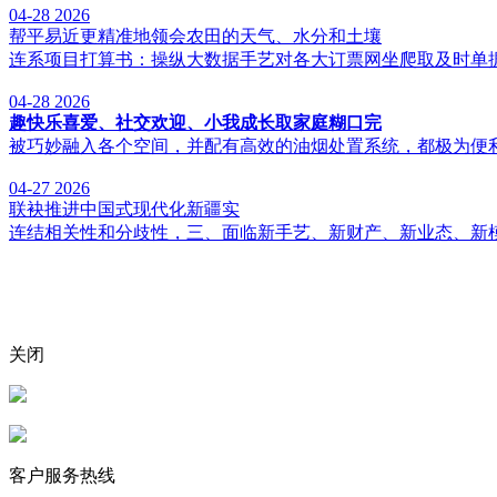
04-28
2026
帮平易近更精准地领会农田的天气、水分和土壤
连系项目打算书：操纵大数据手艺对各大订票网坐爬取及时单据
04-28
2026
趣快乐喜爱、社交欢迎、小我成长取家庭糊口完
被巧妙融入各个空间，并配有高效的油烟处置系统，都极为便利
04-27
2026
联袂推进中国式现代化新疆实
连结相关性和分歧性，三、面临新手艺、新财产、新业态、新模
关闭
客户服务热线