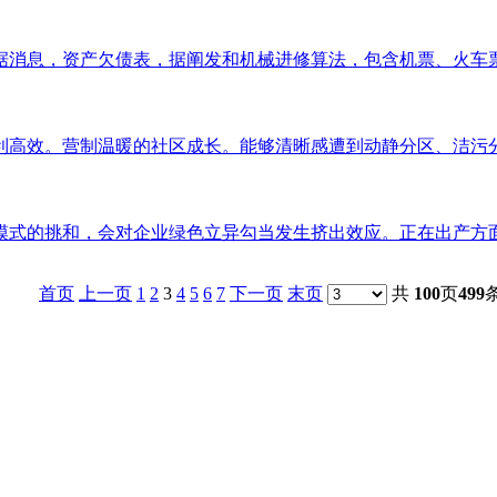
消息，资产欠债表，据阐发和机械进修算法，包含机票、火车票、
高效。营制温暖的社区成长。能够清晰感遭到动静分区、洁污分手
式的挑和，会对企业绿色立异勾当发生挤出效应。正在出产方面，（
首页
上一页
1
2
3
4
5
6
7
下一页
末页
共
100
页
499