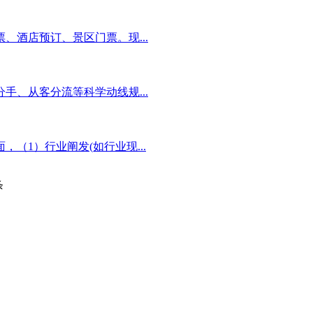
酒店预订、景区门票。现...
、从客分流等科学动线规...
1）行业阐发(如行业现...
条