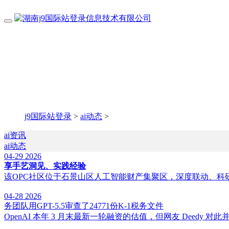
j9国际站登录
>
ai动态
>
ai资讯
ai动态
04-29
2026
享手艺洞见、实践经验
该OPC社区位于石景山区人工智能财产集聚区，深度联动、科研
04-28
2026
务团队用GPT-5.5审查了24771份K-1税务文件
OpenAI 本年 3 月末最新一轮融资的估值，但网友 Deedy 