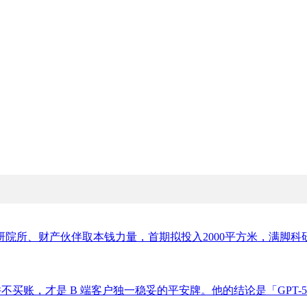
院所、财产伙伴取本钱力量，首期拟投入2000平方米，满脚科研
对此并不买账，才是 B 端客户独一稳妥的平安牌。他的结论是「GPT-5